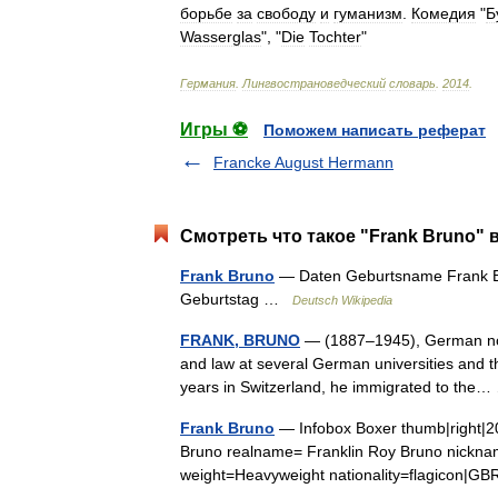
борьбе
за
свободу
и
гуманизм
.
Комедия
"
Б
Wasserglas
", "
Die
Tochter
"
Германия
.
Лингвострановедческий
словарь
.
2014
.
Игры ⚽
Поможем написать реферат
Francke August Hermann
Смотреть что такое "Frank Bruno" 
Frank Bruno
— Daten Geburtsname Frank Bru
Geburtstag …
Deutsch Wikipedia
FRANK, BRUNO
— (1887–1945), German novel
and law at several German universities and th
years in Switzerland, he immigrated to th
Frank Bruno
— Infobox Boxer thumb|right|20
Bruno realname= Franklin Roy Bruno nicknam
weight=Heavyweight nationality=flagicon|GB