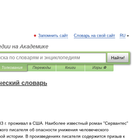
Запомнить сайт
Словарь на свой сайт
RU
едии на Академике
Найти!
Толкования
Переводы
Книги
Игры ⚽
ческий словарь
33
г
.
проживал
в
США
.
Наиболее
известный
роман
"
Сервантес
"
кого
писателя
об
опасности
унижения
человеческого
вой
истории
.
В
произведениях
писателя
содержится
призыв
к