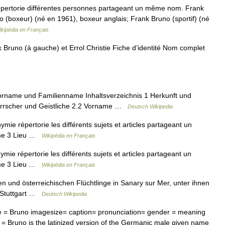
ertorie différentes personnes partageant un même nom. Frank
o (boxeur) (né en 1961), boxeur anglais; Frank Bruno (sportif) (né
ikipédia en Français
runo (à gauche) et Errol Christie Fiche d’identité Nom complet
s
orname und Familienname Inhaltsverzeichnis 1 Herkunft und
rrscher und Geistliche 2.2 Vorname …
Deutsch Wikipedia
e répertorie les différents sujets et articles partageant un
me 3 Lieu …
Wikipédia en Français
e répertorie les différents sujets et articles partageant un
me 3 Lieu …
Wikipédia en Français
n und österreichischen Flüchtlinge in Sanary sur Mer, unter ihnen
n Stuttgart …
Deutsch Wikipedia
= Bruno imagesize= caption= pronunciation= gender = meaning
s = Bruno is the latinized version of the Germanic male given name