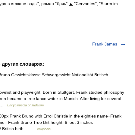
уря
в
стакане
воды
",
роман
"
Дочь
"
▲
"
Cervantes
", "
Sturm
im
Frank James
в других словарях:
no Gewichtsklasse Schwergewicht Nationalität Britisch
ist and playwright. Born in Stuttgart, Frank studied philosophy
en became a free lance writer in Munich. After living for several
e… …
Encyclopedia of Judaism
0px|Frank Bruno with Errol Christie in the eighties name=Frank
e= Frank Bruno True Brit height=6 feet 3 inches
R British birth… …
Wikipedia