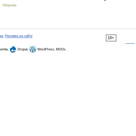
 …
Wikipedia
ка
,
Реклама на сайте
18+
omla,
Drupal,
WordPress, MODx.